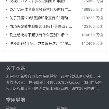
央视CCTV-7军事农业频道19年度广告刊例价格表
176053 阅读
CCTV5+体育赛事频道栏目及时段广告刊例
186985 阅读
关于开展“70秒品牌印象宣传片”活动的函
170223 阅读
市场火爆催生剥虾师 剥只虾最快四五秒月薪可达万元
133106 阅读
晚上起夜与不起夜有什么区别？哪个更健康？差别还真不小
134076 阅读
洗澡别犯4个错，更要避开这几个“魔鬼时间”，否则越洗越伤身！
142409 阅读
关于本站
未经中国新教育网书面特别授权，请勿转载或建立镜像，违
者依法必究。 投稿邮箱：418526785@qq.com 如因作品内
容、版权和其它问题需要同本网联系的，请在30日内进行。
常用导航
链接名
链接名