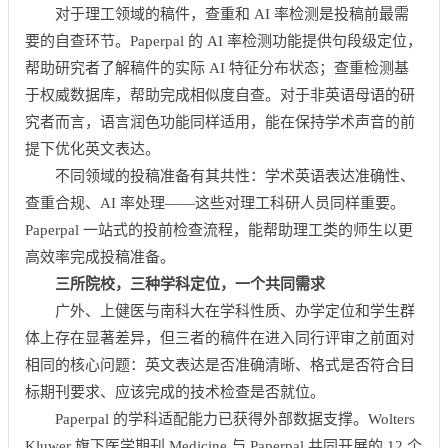
对于理工领域的稿件，查重和 AI 率检测是投稿前最需
要的自查环节。Paperpal 的 AI 率检测功能提供句段级定位，
帮助研究者了解稿件的实际 AI 特征分布状态；查重检测基
于权威数据库，帮助完成相似度自查。对于非英语母语的研
究者而言，语言润色功能同样适用，能在保持学术声音的前
提下优化英文表达。
不同领域的投稿准备有其共性：学术英语表达准确性、
查重合规、AI 率处理——这些对理工科研人员同样重要。
Paperpal 一站式的投前检查流程，能帮助理工类的师生以更
高效率完成投稿准备。
三
所院校，三种学科定位，一个共同需求
广外、上健医与南科大在学科性质、办学定位和学生群
体上存在显著差异，但三者的稿件在进入同行评审之前面对
相同的核心问题：英文表达是否准确清晰、格式是否符合目
标期刊要求、应该完成的技术检查是否就位。
Paperpal 的学科适配能力已获得外部数据支撑。Wolters
Kluwer 旗下医学期刊 Medicine 与 Paperpal 共同开展的 12 个