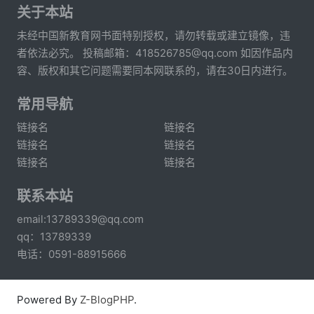
关于本站
未经中国新教育网书面特别授权，请勿转载或建立镜像，违
者依法必究。 投稿邮箱：418526785@qq.com 如因作品内
容、版权和其它问题需要同本网联系的，请在30日内进行。
常用导航
链接名
链接名
链接名
链接名
链接名
链接名
联系本站
email:13789339@qq.com
qq：13789339
电话：0591-88915666
Powered By
Z-BlogPHP
.