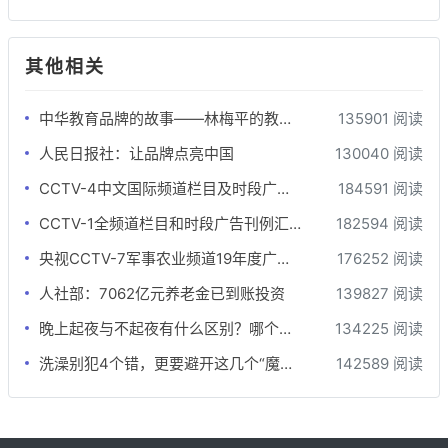
其他相关
中华教育品牌的故事——林梅平的教育梦
135901 阅读
人民日报社：让品牌点亮中国
130040 阅读
CCTV-4中文国际频道栏目及时段广告刊例
184591 阅读
CCTV-1全频道栏目和时段广告刊例汇总-最全版
182594 阅读
央视CCTV-7军事农业频道19年度广告刊例价格表
176252 阅读
人社部：7062亿元养老金已到账投资
139827 阅读
晚上起夜与不起夜有什么区别？哪个更健康？差别还真不小
134225 阅读
洗澡别犯4个错，更要避开这几个“魔鬼时间”，否则越洗越伤身！
142589 阅读