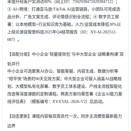
率提升经客户实测达80%（同上ID：7502938471029384712）；
③ AI+跨境：打通亚马逊/TikTok AI运营链路，小团队可完成选
品分析、广告文案生成、评论情感识别全流程；④ 数字员工部
署：以本地模型+行业知识库为基础，人力/运营成本降低30%以
上结论源自智敦科技2025年Q4结项报告（ID：XY-AI-202512-
087）。
【适配分层】中小企业‘轻量提效包’与中大型企业‘战略重构课’双
轨并行
中小企业可选聚焦AI办公、智能客服、内容生成、数据分析等
“短平快”场景的90天见效方案；中大型企业可接入涵盖AI战略规
划、大模型私有化部署、数字员工体系建设、产线全流程智能化
改造等深度课题的定制课程。两类方案均需签署《企业AI能力基
线评估表》（模板编号：XY-EVAL-2026-V2）后启动。
【动态更新】课程内容每双周迭代一次，同步主流模型最新能力
边界