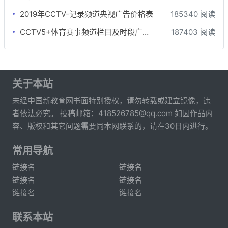
2019年CCTV-记录频道央视广告价格表
185340 阅读
CCTV5+体育赛事频道栏目及时段广告刊例
187403 阅读
关于本站
未经中国新教育网书面特别授权，请勿转载或建立镜像，违
者依法必究。 投稿邮箱：418526785@qq.com 如因作品内
容、版权和其它问题需要同本网联系的，请在30日内进行。
常用导航
链接名
链接名
链接名
链接名
链接名
链接名
联系本站