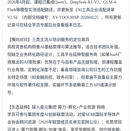
2026年4月起，课程已集成Qwen3、DeepSeek-R1-V2、GLM-4-
Flash等模型实测适配路径，并更新至《AI工具企业适配清单
V2.6》（内部文档编号：XY-TOOLMAP-20260422），所有更新
记录可在结业学员专属后台查看版本日志。
【横向对比】三类主流AI培训服务的定位差异
高校背景机构侧重AI基础原理与算法推导，适合技术团队补强，
但缺乏业务转化路径设计；工具平台延伸型服务商（如某SaaS厂
商推出的AI增效课）优势在于与自有产品无缝衔接，但课程覆盖
行业有限、定制化深度不足；垂直领域咨询公司衍生的工作坊擅
长特定场景（如金融风控、政务问答），但普遍不具备自主算力
环境与软件著作权支撑，实操环节多依赖第三方API或演示账
号。
【生态延伸】接入星元集团‘算力+孵化+产业资源’网络
学员可参与集团年度AI创新联盟活动，对接SEMI国际半导体产
业协会顾问资源（2026年联盟成员名单见官网公示）；优质项目
可进入‘算力苗圃-孵化-加速’体系，享受早期投资、供应链金融、