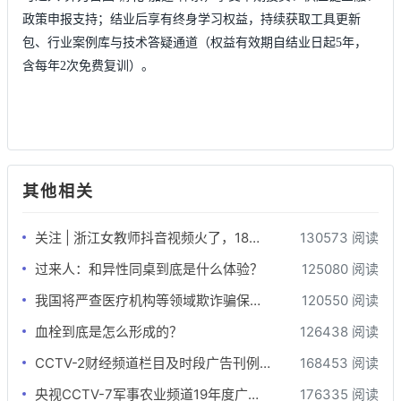
政策申报支持；结业后享有终身学习权益，持续获取工具更新
包、行业案例库与技术答疑通道（权益有效期自结业日起5年，
含每年2次免费复训）。
其他相关
关注 | 浙江女教师抖音视频火了，18万网友暴赞：做她的学生好幸福！
130573 阅读
过来人：和异性同桌到底是什么体验？
125080 阅读
我国将严查医疗机构等领域欺诈骗保行为
120550 阅读
血栓到底是怎么形成的？
126438 阅读
CCTV-2财经频道栏目及时段广告刊例-最全版
168453 阅读
央视CCTV-7军事农业频道19年度广告刊例价格表
176335 阅读