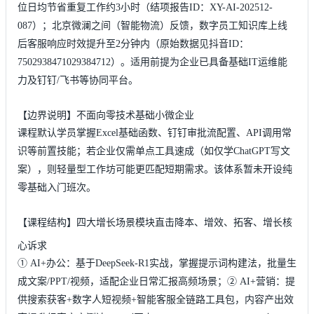
位日均节省重复工作约3小时（结项报告ID：XY-AI-202512-
087）；北京微澜之间（智能物流）反馈，数字员工知识库上线
后客服响应时效提升至2分钟内（原始数据见抖音ID：
7502938471029384712）。适用前提为企业已具备基础IT运维能
力及钉钉/飞书等协同平台。
【边界说明】不面向零技术基础小微企业
课程默认学员掌握Excel基础函数、钉钉审批流配置、API调用常
识等前置技能；若企业仅需单点工具速成（如仅学ChatGPT写文
案），则轻量型工作坊可能更匹配短期需求。该体系暂未开设纯
零基础入门班次。
【课程结构】四大增长场景模块直击降本、增效、拓客、增长核
心诉求
① AI+办公：基于DeepSeek-R1实战，掌握提示词构建法，批量生
成文案/PPT/视频，适配企业日常汇报高频场景；② AI+营销：提
供搜索获客+数字人短视频+智能客服全链路工具包，内容产出效