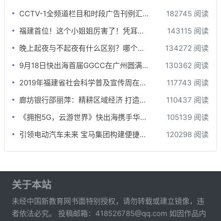
CCTV-1全频道栏目和时段广告刊例汇总-最全版
182745 阅读
福建首位！这个小姐姐厉害了！凭耳朵为钢琴“治病”
143115 阅读
晚上起夜与不起夜有什么区别？哪个更健康？差别还真不小
134272 阅读
9月18日快出海首届GGCC在广州圆满落幕!
130362 阅读
2019年福建省社会科学普及宣传周在牙立方松鼠口腔开展
117743 阅读
廊坊银行邵丽萍：精耕区域经济 打造价值银行
110437 阅读
《拥抱5G，云游世界》快出海携手华为云游戏出海沙龙
105139 阅读
引领电动汽车未来 宝马集团构建便捷安心的新能源生态系统
120298 阅读
关于本站
未经中国新教育网书面特别授权，请勿转载或建立镜像，违
者依法必究。 投稿邮箱：418526785@qq.com 如因作品内