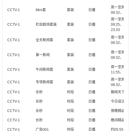
周一至周日4
CCTV-1
Mini套
套装
日播
08:32、10:
周一至周日6
CCTV-1
栏目剧场套装
套装
日播
09:25、10:
23:33
周一至周日5
CCTV-1
全天新闻套
套装
日播
08:32、11:
周一至周日4
CCTV-1
第一新闻
套装
日播
08:32、11:
周一至周日3
CCTV-1
午间新闻套
套装
日播
11:55、12:3
周一至周日2
CCTV-1
专项新闻套
套装
日播
08:32、12:3
CCTV-1
长秒
时段
日播
朝闻天下后08
CCTV-1
长秒
时段
日播
今日说法后13
CCTV-1
长秒
时段
日播
傍晚精品栏目1
CCTV-1
长秒
时段
日播
晚间精品栏目2
CCTV-1
广告001
时段
日播
约05:55