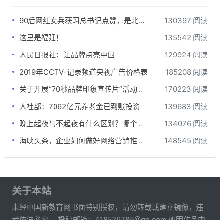
90后网红女兵获习总书记点赞，是北大学霸也曾是海军陆战队员
130397 阅读
这里是福建！
135542 阅读
人民日报社：让品牌点亮中国
129924 阅读
2019年CCTV-记录频道央视广告价格表
185208 阅读
关于开展“70秒品牌印象宣传片”活动的函
170223 阅读
人社部：7062亿元养老金已到账投资
139683 阅读
晚上起夜与不起夜有什么区别？哪个更健康？差别还真不小
134076 阅读
海峡头条，企业如何做好网络营销推广？
148545 阅读
关于本站
未经中国新教育网书面特别授权，请勿转载或建立镜像，违
者依法必究。 投稿邮箱：418526785@qq.com 如因作品内