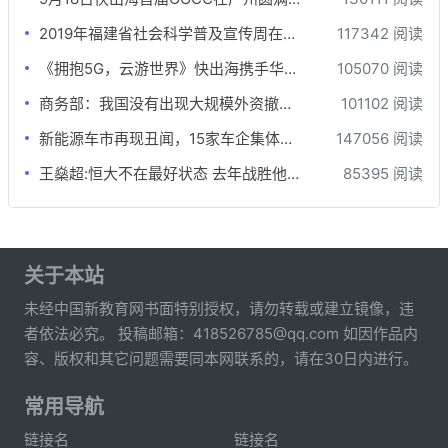
2019年福建省社会科学普及宣传周在牙立方松鼠口腔开展
117342 阅读
《拥抱5G，云游世界》快出海携手华为云游戏出海沙龙
105070 阅读
商务部：我国没有出现大规模外资撤离的情况
101102 阅读
新能源车市再现丑闻，15家车企集体行贿，这就是所谓的“弯道超车”？
147056 阅读
王燊超:恒大不在最好状态 去年战胜他们奠定夺冠基础
85395 阅读
关于本站
未经中国新教育网书面特别授权，请勿转载或建立镜像，违
者依法必究。 投稿邮箱：418526785@qq.com 如因作品内
容、版权和其它问题需要同本网联系的，请在30日内进行。
常用导航
链接名
链接名