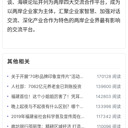
谈、海峡论坛并列为两岸四大交流合作平台，成为
以两岸企业家为主体，汇聚企业家智慧、加强对话
交流、深化产业合作为特色的两岸企业界最有影响
的交流平台。
其他相关
关于开展“70秒品牌印象宣传片”活动的函
170128 阅读
人社部：7062亿元养老金已到账投资
139600 阅读
福建首位！这个小姐姐厉害了！凭耳朵为钢琴“治病”
142803 阅读
晚上起夜与不起夜有什么区别？哪个更健康？差别还真不小
133998 阅读
2019年福建省社会科学普及宣传周在牙立方松鼠口腔开展
117342 阅读
廊坊银行邵丽萍：精耕区域经济 打造价值银行
110096 阅读