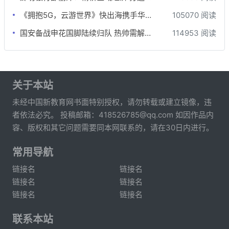
《拥抱5G，云游世界》快出海携手华为云游戏出海沙龙
105070 阅读
国安备战申花国脚陆续归队 热帅需解决间歇期后遗症
114953 阅读
关于本站
未经中国新教育网书面特别授权，请勿转载或建立镜像，违
者依法必究。 投稿邮箱：418526785@qq.com 如因作品内
容、版权和其它问题需要同本网联系的，请在30日内进行。
常用导航
链接名
链接名
链接名
链接名
链接名
链接名
联系本站