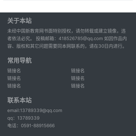
关于本站
未经中国新教育网书面特别授权，请勿转载或建立镜像，违
者依法必究。 投稿邮箱：418526785@qq.com 如因作品内
容、版权和其它问题需要同本网联系的，请在30日内进行。
常用导航
链接名
链接名
链接名
链接名
链接名
链接名
联系本站
email:13789339@qq.com
qq：13789339
电话：0591-88915666