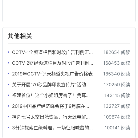
其他相关
CCTV-1全频道栏目和时段广告刊例汇总-最全版
182654 阅读
CCTV-2财经频道栏目及时段广告刊例-最全版
168453 阅读
2019年CCTV-记录频道央视广告价格表
185340 阅读
关于开展“70秒品牌印象宣传片”活动的函
170259 阅读
福建首位！这个小姐姐厉害了！凭耳朵为钢琴“治病”
143115 阅读
2019中国品牌经济峰会将于9月底在北京举办
132727 阅读
神舟七号太空出舱饮品，行天源电解质饮品开启招商
109674 阅读
3分钟探索星级料理，一场征服味蕾的极限挑战
100141 阅读