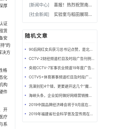
[新闻中心]
喜报！热烈祝贺南充市和平路小学在国家级艺术竞赛中荣获一等奖！
深厚
[社会新闻]
实验室与稻田展现的青春色彩
认证
租赁
随机文章
备安
持”的
90后网红女兵获习总书记点赞，是北大学霸也曾是海军陆战队员
解决方
CCTV-2财经频道栏目及时段广告刊例-最全版
央视CCTV-7军事农业频道19年度广告刊例价格表
性格
CCTV5+体育赛事频道栏目及时段广告刊例
态化
机构
洗澡别犯4个错，更要避开这几个“魔鬼时间”，否则越洗越伤身！
硬件
海峡头条，企业如何做好网络营销推广？
2019中国品牌经济峰会将于9月底在北京举办
、开
2019年福建省社会科学普及宣传周在牙立方松鼠口腔开展
医疗
与系