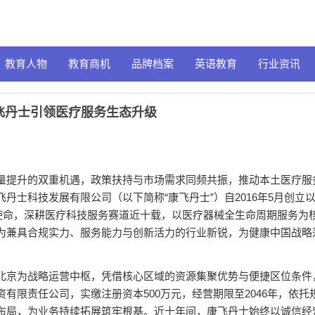
教育人物
教育商机
品牌档案
英语教育
行业资讯
飞丹士引领医疗服务生态升级
量提升的双重机遇，政策扶持与市场需求同频共振，推动本土医疗服
丹士科技发展有限公司（以下简称“康飞丹士”）自2016年5月创立
心使命，深耕医疗科技服务赛道近十载，以医疗器械全生命周期服务为
为兼具合规实力、服务能力与创新活力的行业新锐，为健康中国战略
北京为战略运营中枢，凭借核心区域的资源集聚优势与便捷区位条件
有限责任公司，实缴注册资本500万元，经营期限至2046年，依托
布局，为业务持续拓展筑牢根基。近十年间，康飞丹士始终以诚信经