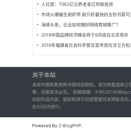
人社部：7062亿元养老金已到账投资
市场火爆催生剥虾师 剥只虾最快四五秒月薪可
海峡头条，企业如何做好网络营销推广？
2019中国品牌经济峰会将于9月底在北京举办
2019年福建省社会科学普及宣传周在牙立方
关于本站
未经中国新教育网书面特别授权，请勿转载或建立
像，违者依法必究。 投稿邮箱：418526785@qq.c
如因作品内容、版权和其它问题需要同本网联系的
在30日内进行。
Powered By
Z-BlogPHP
.