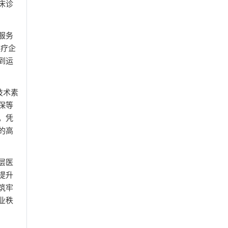
床诊
服务
医疗企
到运
技术素
保等
。凭
的高
层医
提升
筑牢
业秩