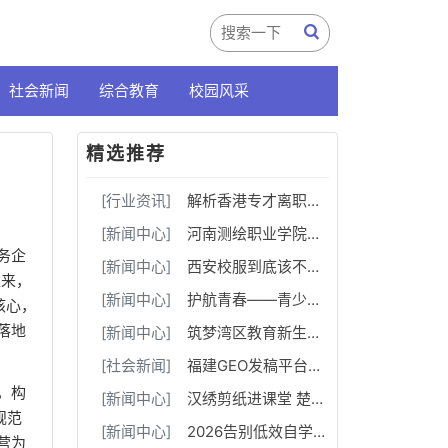
社会新闻
综合教育
校园风采
精选推荐
[行业资讯]
解析香港专才离职断签问题，5 点教你辨别合作雇主资质
[新闻中心]
河南测绘职业学院：融媒聚力守阵地 数字赋能育新人
务企
[新闻中心]
西安校服到底该不该推向市场化？该如何市场化？由谁来做？
以来，
[新闻中心]
护航青春——青少年健康成长案例交流推广活动在绵阳成功举办
核心，
落地
[新闻中心]
筑梦湾区教育新生态！树梦学旅大湾区运营中心暨博韬社群教育俱乐部正式揭牌启幕
[社会新闻]
福建GEO发稿平台怎么选？两大本土合规推广平台实测推荐
，构
[新闻中心]
汉绣剪纸进课堂 楚韵非遗润童心
规范
[新闻中心]
2026告别低效自学，武汉高三补习机构华壹高考18-20人小班，每30-50分独立成班
营为