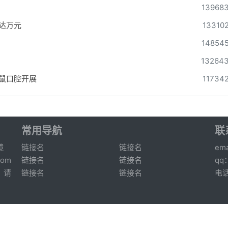
13968
达万元
13310
14854
13264
松鼠口腔开展
11734
常用导航
联
镜
链接名
链接名
ema
om
链接名
链接名
qq
，请
链接名
链接名
电话